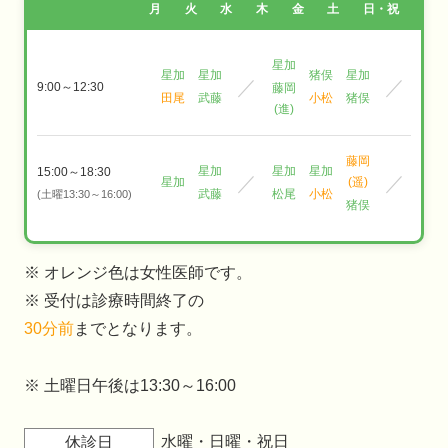
月
火
水
木
金
土
日・祝
星加
星加
星加
猪俣
星加
／
／
9:00～12:30
藤岡
田尾
武藤
小松
猪俣
(進)
藤岡
星加
星加
星加
15:00～18:30
／
／
星加
(遥)
武藤
松尾
小松
(土曜13:30～16:00)
猪俣
※ オレンジ色は女性医師です。
※ 受付は診療時間終了の
30分前
までとなります。
※ 土曜日午後は13:30～16:00
水曜・日曜・祝日
休診日