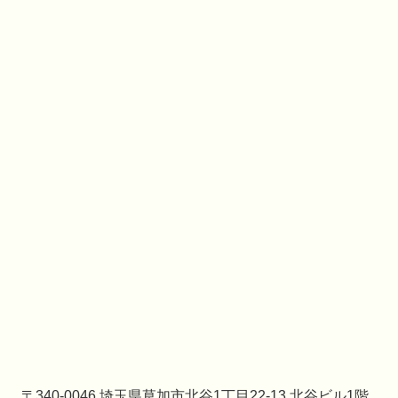
〒340-0046 埼玉県草加市北谷1丁目22-13 北谷ビル1階