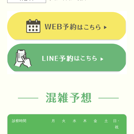
診察時間
月
火
水
木
金
土
日・
祝